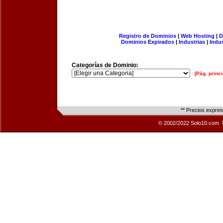
Registro de Dominios
|
Web Hosting
|
D
Dominios Expirados
|
Industrias
|
Indu
Categorías de Dominio:
[Pág. princi
** Precios expre
© 2002/2022 Solo10.com