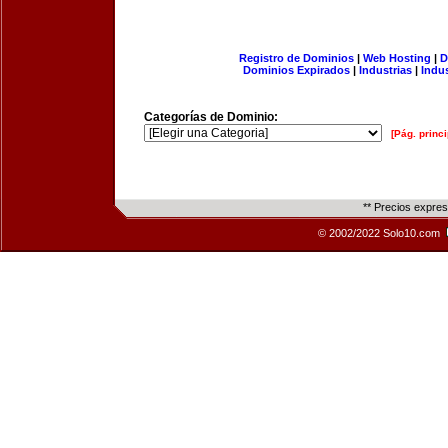
Registro de Dominios
|
Web Hosting
|
D
Dominios Expirados
|
Industrias
|
Indu
Categorías de Dominio:
[Pág. princi
** Precios expre
© 2002/2022 Solo10.com