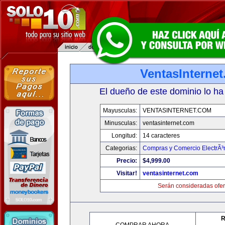
VentasInterne
El dueño de este dominio lo ha
Mayusculas:
VENTASINTERNET.COM
Minusculas:
ventasinternet.com
Longitud:
14 caracteres
Categorias:
Compras y Comercio ElectrÃ³
Precio:
$4,999.00
Visitar!
ventasinternet.com
Serán consideradas ofer
R