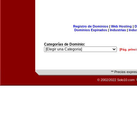
Registro de Dominios
|
Web Hosting
|
D
Dominios Expirados
|
Industrias
|
Indu
Categorías de Dominio:
[Pág. princi
** Precios expre
© 2002/2022 Solo10.com