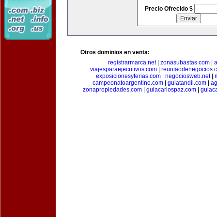
Precio Ofrecido $
Otros dominios en venta:
registrarmarca.net
|
zonasubastas.com
|
a
viajesparaejecutivos.com
|
reuniaodenegocios.
exposicionesyferias.com
|
negociosweb.net
|
campeonatoargentino.com
|
guiatandil.com
|
ag
zonapropiedades.com
|
guiacarlospaz.com
|
guiac