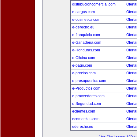
distribucioncomercial.com
Oferta
e-cargas.com
Oferta
e-cosmetica.com
Oferta
e-derecho.eu
Oferta
e-franquicia.com
Oferta
e-Ganaderia.com
Oferta
e-Honduras.com
Oferta
e-Oficina.com
Oferta
e-pago.com
Oferta
e-precios.com
Oferta
e-presupuestos.com
Oferta
e-Productos.com
Oferta
e-proveedores.com
Oferta
e-Seguridad.com
Oferta
eclientes.com
Oferta
ecomercios.com
Oferta
ederecho.eu
Oferta