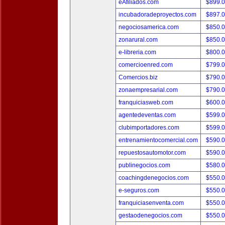
eAfiliados.com
$899.
incubadoradeproyectos.com
$897.
negociosamerica.com
$850.
zonarural.com
$850.
e-libreria.com
$800.
comercioenred.com
$799.
Comercios.biz
$790.
zonaempresarial.com
$790.
franquiciasweb.com
$600.
agentedeventas.com
$599.
clubimportadores.com
$599.
entrenamientocomercial.com
$590.
repuestosautomotor.com
$590.
publinegocios.com
$580.
coachingdenegocios.com
$550.
e-seguros.com
$550.
franquiciasenventa.com
$550.
gestaodenegocios.com
$550.