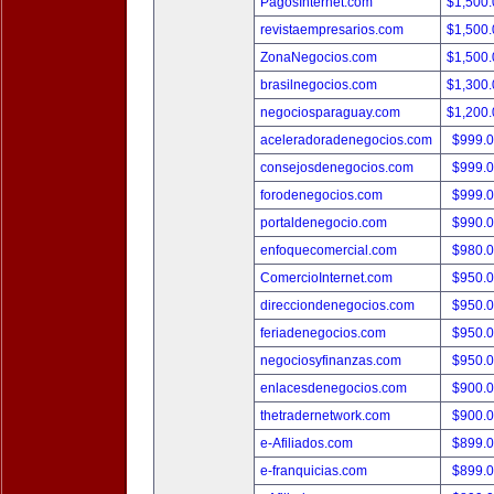
PagosInternet.com
$1,500
revistaempresarios.com
$1,500
ZonaNegocios.com
$1,500
brasilnegocios.com
$1,300
negociosparaguay.com
$1,200
aceleradoradenegocios.com
$999.
consejosdenegocios.com
$999.
forodenegocios.com
$999.
portaldenegocio.com
$990.
enfoquecomercial.com
$980.
ComercioInternet.com
$950.
direcciondenegocios.com
$950.
feriadenegocios.com
$950.
negociosyfinanzas.com
$950.
enlacesdenegocios.com
$900.
thetradernetwork.com
$900.
e-Afiliados.com
$899.
e-franquicias.com
$899.