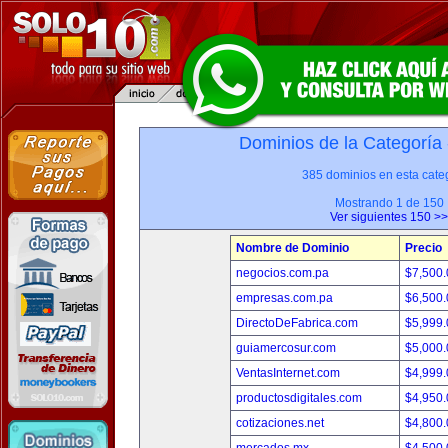
Dominios de la Categoría
385 dominios en esta categ
Mostrando 1 de 150
Ver siguientes 150 >>
Nombre de Dominio
Precio
negocios.com.pa
$7,500
empresas.com.pa
$6,500
DirectoDeFabrica.com
$5,999
guiamercosur.com
$5,000
VentasInternet.com
$4,999
productosdigitales.com
$4,950
cotizaciones.net
$4,800