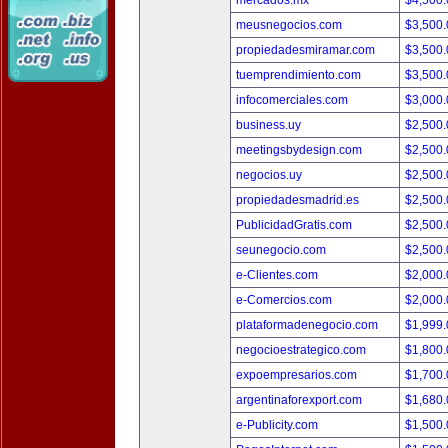
mercados.mx
$4,500
meusnegocios.com
$3,500
propiedadesmiramar.com
$3,500
tuemprendimiento.com
$3,500
infocomerciales.com
$3,000
business.uy
$2,500
meetingsbydesign.com
$2,500
negocios.uy
$2,500
propiedadesmadrid.es
$2,500
PublicidadGratis.com
$2,500
seunegocio.com
$2,500
e-Clientes.com
$2,000
e-Comercios.com
$2,000
plataformadenegocio.com
$1,999
negocioestrategico.com
$1,800
expoempresarios.com
$1,700
argentinaforexport.com
$1,680
e-Publicity.com
$1,500