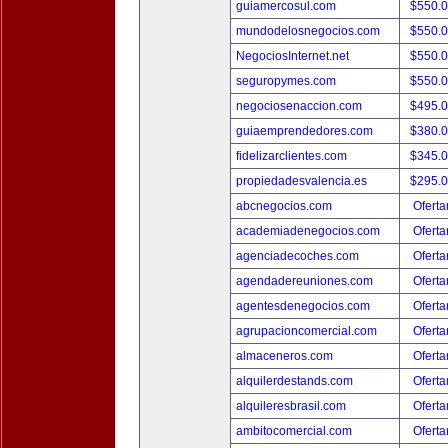
guiamercosul.com
$550.
mundodelosnegocios.com
$550.
NegociosInternet.net
$550.
seguropymes.com
$550.
negociosenaccion.com
$495.
guiaemprendedores.com
$380.
fidelizarclientes.com
$345.
propiedadesvalencia.es
$295.
abcnegocios.com
Oferta
academiadenegocios.com
Oferta
agenciadecoches.com
Oferta
agendadereuniones.com
Oferta
agentesdenegocios.com
Oferta
agrupacioncomercial.com
Oferta
almaceneros.com
Oferta
alquilerdestands.com
Oferta
alquileresbrasil.com
Oferta
ambitocomercial.com
Oferta