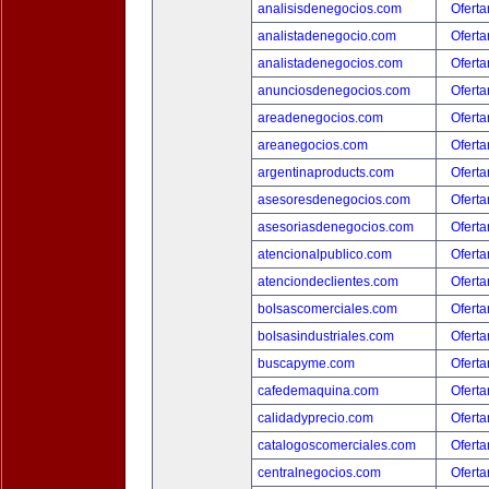
analisisdenegocios.com
Oferta
analistadenegocio.com
Oferta
analistadenegocios.com
Oferta
anunciosdenegocios.com
Oferta
areadenegocios.com
Oferta
areanegocios.com
Oferta
argentinaproducts.com
Oferta
asesoresdenegocios.com
Oferta
asesoriasdenegocios.com
Oferta
atencionalpublico.com
Oferta
atenciondeclientes.com
Oferta
bolsascomerciales.com
Oferta
bolsasindustriales.com
Oferta
buscapyme.com
Oferta
cafedemaquina.com
Oferta
calidadyprecio.com
Oferta
catalogoscomerciales.com
Oferta
centralnegocios.com
Oferta