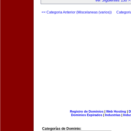
Ver Siguientes 150 >
<< Categoria Anterior (Miscelaneas (varios))
Categori
Registro de Dominios
|
Web Hosting
|
D
Dominios Expirados
|
Industrias
|
Indu
Categorías de Dominio: