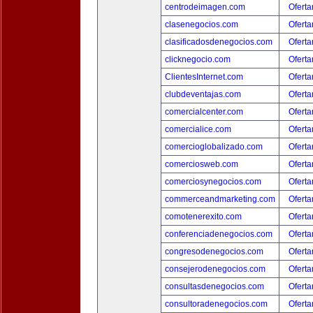
centrodeimagen.com
Oferta
clasenegocios.com
Oferta
clasificadosdenegocios.com
Oferta
clicknegocio.com
Oferta
ClientesInternet.com
Oferta
clubdeventajas.com
Oferta
comercialcenter.com
Oferta
comercialice.com
Oferta
comercioglobalizado.com
Oferta
comerciosweb.com
Oferta
comerciosynegocios.com
Oferta
commerceandmarketing.com
Oferta
comotenerexito.com
Oferta
conferenciadenegocios.com
Oferta
congresodenegocios.com
Oferta
consejerodenegocios.com
Oferta
consultasdenegocios.com
Oferta
consultoradenegocios.com
Oferta