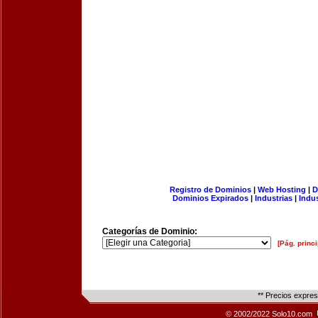
Registro de Dominios
|
Web Hosting
|
D
Dominios Expirados
|
Industrias
|
Indu
Categorías de Dominio:
[Pág. princi
** Precios expre
© 2002/2022 Solo10.com