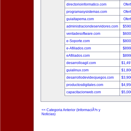
directorioinformatico.com
Ofer
programasysistemas.com
Ofer
guiaitapema.com
Ofer
administraciondeservidores.com
$590
ventadesoftware.com
$600
e-Soporte.com
$800
e-Afiliados.com
$899
eAfiliados.com
$899
desarrolloagil.com
$1,49
guialinux.com
$1,80
desarrollodevideojuegos.com
$3,90
productosdigitales.com
$4,95
capacitacionweb.com
$5,00
<< Categoria Anterior (InformaciÃ³n y
Noticias)