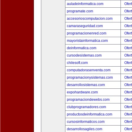
auladeinformatica.com
Ofer
programate.com
Ofer
accesorioscomputacion.com
Ofer
camaraseguridad.com
Ofer
programacionenred.com
Ofer
mayoristainformatica.com
Ofer
deinformatica.com
Ofer
cursodesistemas.com
Ofer
chilesoft.com
Ofer
computadorasenventa.com
Ofer
programacionysistemas.com
Ofer
desarrollosistemas.com
Ofer
expohardware.com
Ofer
programaciondewebs.com
Ofer
clubprogramadores.com
Ofer
productosdeinformatica.com
Ofer
cursosinformaticos.com
Ofer
desarrollosagiles.com
Ofer