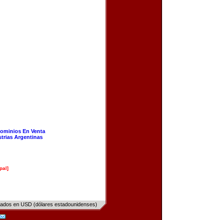
ominios En Venta
strias Argentinas
pal]
sados en USD (dólares estadounidenses)