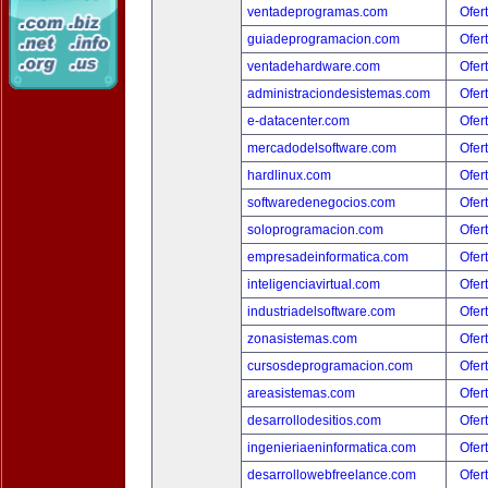
ventadeprogramas.com
Ofer
guiadeprogramacion.com
Ofer
ventadehardware.com
Ofer
administraciondesistemas.com
Ofer
e-datacenter.com
Ofer
mercadodelsoftware.com
Ofer
hardlinux.com
Ofer
softwaredenegocios.com
Ofer
soloprogramacion.com
Ofer
empresadeinformatica.com
Ofer
inteligenciavirtual.com
Ofer
industriadelsoftware.com
Ofer
zonasistemas.com
Ofer
cursosdeprogramacion.com
Ofer
areasistemas.com
Ofer
desarrollodesitios.com
Ofer
ingenieriaeninformatica.com
Ofer
desarrollowebfreelance.com
Ofer