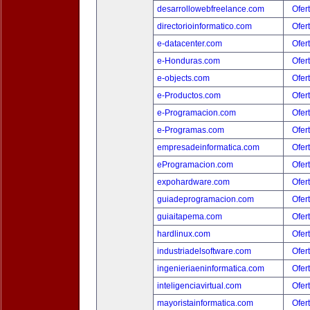
desarrollowebfreelance.com
Ofer
directorioinformatico.com
Ofer
e-datacenter.com
Ofer
e-Honduras.com
Ofer
e-objects.com
Ofer
e-Productos.com
Ofer
e-Programacion.com
Ofer
e-Programas.com
Ofer
empresadeinformatica.com
Ofer
eProgramacion.com
Ofer
expohardware.com
Ofer
guiadeprogramacion.com
Ofer
guiaitapema.com
Ofer
hardlinux.com
Ofer
industriadelsoftware.com
Ofer
ingenieriaeninformatica.com
Ofer
inteligenciavirtual.com
Ofer
mayoristainformatica.com
Ofer