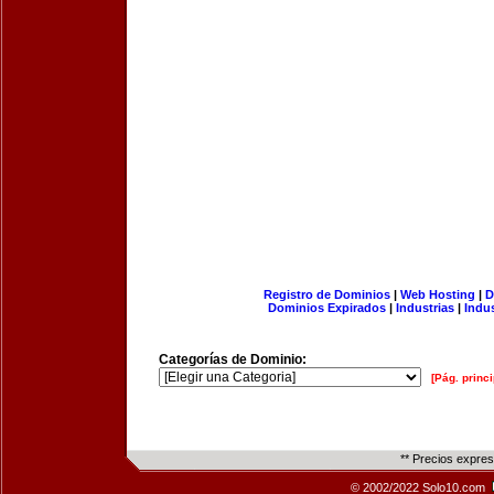
Registro de Dominios
|
Web Hosting
|
D
Dominios Expirados
|
Industrias
|
Indu
Categorías de Dominio:
[Pág. princi
** Precios expre
© 2002/2022 Solo10.com