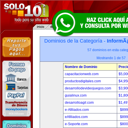
Dominios de la Categoría -
InformÃ¡
57 dominios en esta categ
Mostrando 1 de 57
Nombre de Dominio
Preci
capacitacionweb.com
$5,00
productosdigitales.com
$4,95
desarrollodevideojuegos.com
$3,90
guialinux.com
$1,80
desarrolloagil.com
$1,49
e-Afiliados.com
$899
eAfiliados.com
$899
e-Soporte.com
$800