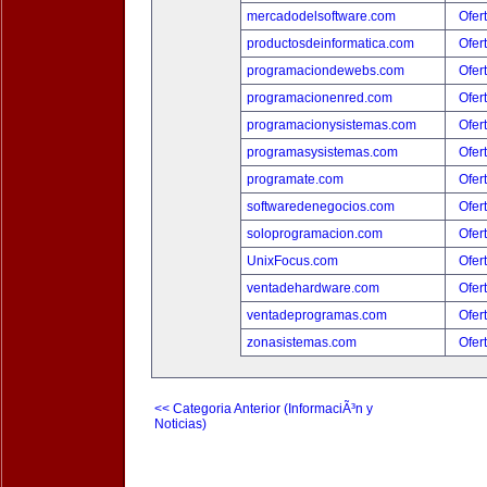
mercadodelsoftware.com
Ofer
productosdeinformatica.com
Ofer
programaciondewebs.com
Ofer
programacionenred.com
Ofer
programacionysistemas.com
Ofer
programasysistemas.com
Ofer
programate.com
Ofer
softwaredenegocios.com
Ofer
soloprogramacion.com
Ofer
UnixFocus.com
Ofer
ventadehardware.com
Ofer
ventadeprogramas.com
Ofer
zonasistemas.com
Ofer
<< Categoria Anterior (InformaciÃ³n y
Noticias)