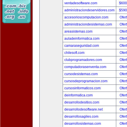
ventadesoftware.com
$600
administraciondeservidores.com
$590
accesorioscomputacion.com
Ofer
administraciondesistemas.com
Ofer
areasistemas.com
Ofer
auladeinformatica.com
Ofer
camaraseguridad.com
Ofer
chilesoft.com
Ofer
clubprogramadores.com
Ofer
computadorasenventa.com
Ofer
cursodesistemas.com
Ofer
cursosdeprogramacion.com
Ofer
cursosinformaticos.com
Ofer
deinformatica.com
Ofer
desarrollodesitios.com
Ofer
desarrollodesoftware.net
Ofer
desarrollosagiles.com
Ofer
desarrollosistemas.com
Ofer