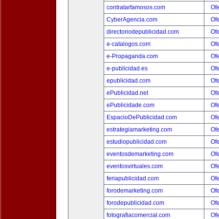
contratarfamosos.com
Ofe
CyberAgencia.com
Ofe
directoriodepublicidad.com
Ofe
e-catalogos.com
Ofe
e-Propaganda.com
Ofe
e-publicidad.es
Ofe
epublicidad.com
Ofe
ePublicidad.net
Ofe
ePublicidade.com
Ofe
EspacioDePublicidad.com
Ofe
estrategiamarketing.com
Ofe
estudiopublicidad.com
Ofe
eventosdemarketing.com
Ofe
eventosvirtuales.com
Ofe
feriapublicidad.com
Ofe
forodemarketing.com
Ofe
forodepublicidad.com
Ofe
fotografiacomercial.com
Ofe