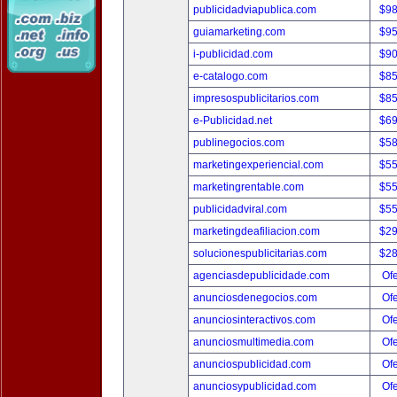
publicidadviapublica.com
$9
guiamarketing.com
$9
i-publicidad.com
$9
e-catalogo.com
$8
impresospublicitarios.com
$8
e-Publicidad.net
$6
publinegocios.com
$5
marketingexperiencial.com
$5
marketingrentable.com
$5
publicidadviral.com
$5
marketingdeafiliacion.com
$2
solucionespublicitarias.com
$2
agenciasdepublicidade.com
Ofe
anunciosdenegocios.com
Ofe
anunciosinteractivos.com
Ofe
anunciosmultimedia.com
Ofe
anunciospublicidad.com
Ofe
anunciosypublicidad.com
Ofe