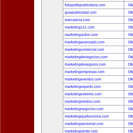
fotografiapublicitaria.com
Ofe
guiapublicidad.com
Ofe
marcadora.com
Ofe
marketing1x1.com
Ofe
marketingactivo.com
Ofe
marketingavanzado.com
Ofe
marketingcomercial.com
Ofe
marketingdenegocios.com
Ofe
marketingdeseguros.com
Ofe
marketingempresas.com
Ofe
marketingeventos.com
Ofe
marketingexperto.com
Ofe
marketingextremo.com
Ofe
marketingmedios.com
Ofe
marketingnegocios.com
Ofe
marketingquefunciona.com
Ofe
marketingsensorial.com
Ofe
marketingverde.com
Ofe