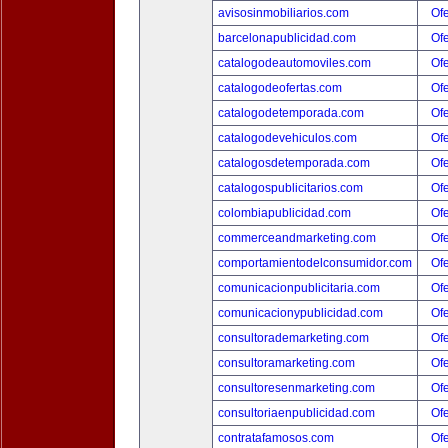
avisosinmobiliarios.com
Ofe
barcelonapublicidad.com
Ofe
catalogodeautomoviles.com
Ofe
catalogodeofertas.com
Ofe
catalogodetemporada.com
Ofe
catalogodevehiculos.com
Ofe
catalogosdetemporada.com
Ofe
catalogospublicitarios.com
Ofe
colombiapublicidad.com
Ofe
commerceandmarketing.com
Ofe
comportamientodelconsumidor.com
Ofe
comunicacionpublicitaria.com
Ofe
comunicacionypublicidad.com
Ofe
consultorademarketing.com
Ofe
consultoramarketing.com
Ofe
consultoresenmarketing.com
Ofe
consultoriaenpublicidad.com
Ofe
contratafamosos.com
Ofe