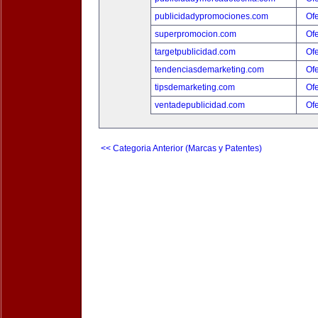
publicidadypromociones.com
Ofe
superpromocion.com
Ofe
targetpublicidad.com
Ofe
tendenciasdemarketing.com
Ofe
tipsdemarketing.com
Ofe
ventadepublicidad.com
Ofe
<< Categoria Anterior (Marcas y Patentes)