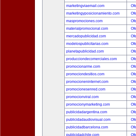
marketingviaemail.com
Ofe
marketingyposicionamiento.com
Ofe
maspromociones.com
Ofe
materialpromocional.com
Ofe
mercadopublicidad.com
Ofe
modelospublicitarias.com
Ofe
planetapublicidad.com
Ofe
producciondecomerciales.com
Ofe
promocionarme.com
Ofe
promociondesitios.com
Ofe
promocioneninternet.com
Ofe
promocionesenred.com
Ofe
promocionviral.com
Ofe
promocionymarketing.com
Ofe
publicidadargentina.com
Ofe
publicidadaudiovisual.com
Ofe
publicidadbarcelona.com
Ofe
publicidadchile.com
Ofe